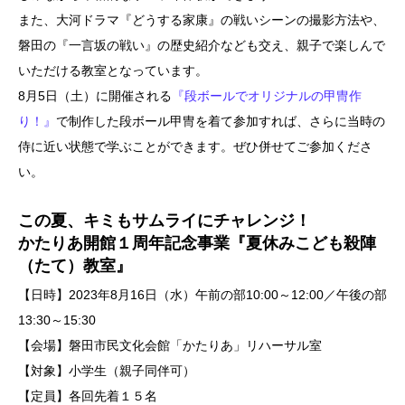
また、大河ドラマ『どうする家康』の戦いシーンの撮影方法や、
磐田の『一言坂の戦い』の歴史紹介なども交え、親子で楽しんで
いただける教室となっています。
8月5日（土）に開催される
『段ボールでオリジナルの甲冑作
り！』
で制作した段ボール甲冑を着て参加すれば、さらに当時の
侍に近い状態で学ぶことができます。ぜひ併せてご参加くださ
い。
この夏、キミもサムライにチャレンジ！
かたりあ開館１周年記念事業『夏休みこども殺陣
（たて）教室』
【日時】2023年8月16日（水）午前の部10:00～12:00／午後の部
13:30～15:30
【会場】磐田市民文化会館「かたりあ」リハーサル室
【対象】小学生（親子同伴可）
【定員】各回先着１５名