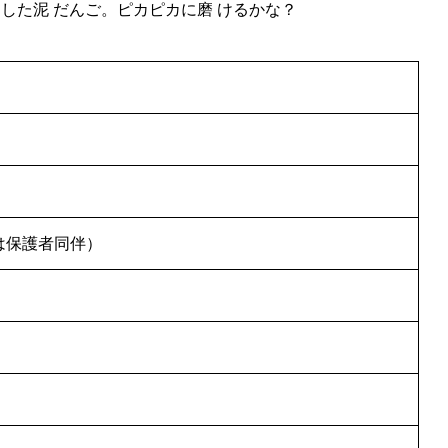
ジした泥 だんご。ピカピカに磨 けるかな？
は保護者同伴）