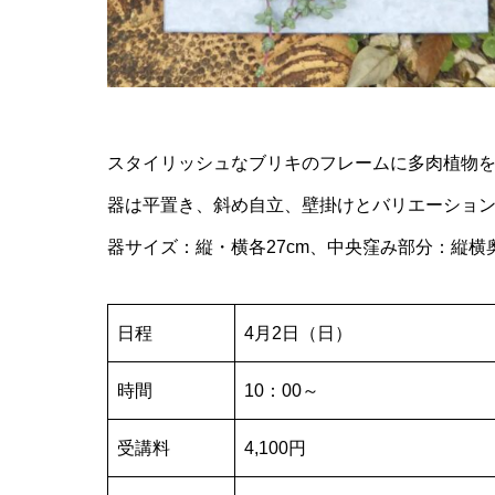
スタイリッシュなブリキのフレームに多肉植物
器は平置き、斜め自立、壁掛けとバリエーショ
器サイズ：縦・横各27cm、中央窪み部分：縦横奥
日程
4月2日（日）
時間
10：00～
受講料
4,100円