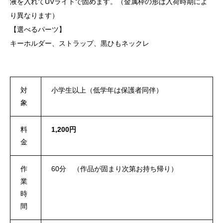
液を入れてUVライトで固めます。（金属枠の形は入荷時期によ
り異なります）
【選べるパーツ】
キーホルダー、ストラップ、黒ひもネックレ
対
小学生以上（低学年は保護者同伴）
象
料
1,200円
金
作
60分 （作品が固まり次第お持ち帰り）
業
時
間