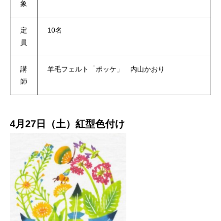
象
定
10名
員
講
羊毛フェルト「ポッケ」 内山かおり
師
4月27日（土）紅型色付け