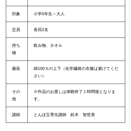
対象
小学5年生～大人
定員
各回2名
持ち
飲み物、タオル
物
服装
綿100％の上下（化学繊維の衣服は避けてくだ
さい）
その
※作品のお渡しは体験終了１時間後となりま
他
す。
講師
とんぼ玉専任講師 鈴木 智世美