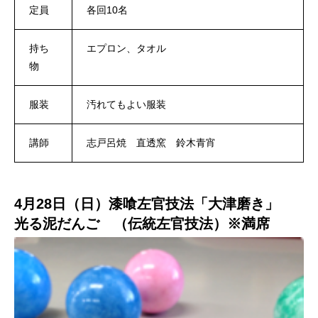
定員
各回10名
持ち
エプロン、タオル
物
服装
汚れてもよい服装
講師
志戸呂焼 直透窯 鈴木青宵
4月28日（日）漆喰左官技法「大津磨き」
光る泥だんご （伝統左官技法）※満席