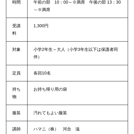
時間
午前の部 10：00～※満席 午後の部 13：30
～※満席
受講
1,300円
料
対象
小学2年生～大人（小学3年生以下は保護者同
伴）
定員
各回10名
持ち
お持ち帰り用の袋
物
服装
汚れてもよい服装
講師
ハマニ（株） 河合 滋