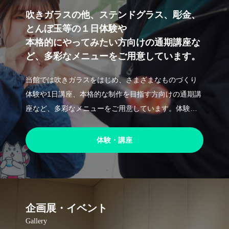
吹きガラスの他、ステンドグラス、彫金、
とんぼ玉等の１日体験や
本格的にやってみたい方向けの通期講座な
ど、多彩なメニューをご用意しています。
当館では吹きガラスをはじめ、さまざまなものづくり
体験や1日講座、本格的な制作を目指す方向けの通期講
座など、多彩なメニューをご用意しています。体験に
申し
体験・講座
企画展・イベント
Gallery